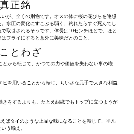
真正銘
しいが、全くの別物です。オスの体に桜の花びらを連想
た。水圧の変化にすこぶる弱く、釣れたらすぐ死んでし
で取引されるそうです。体長は10センチほどで、ほと
味はフライにすると意外に美味だとのこと。
ことわざ
ことから転じて、かつての力や価値を失わない事の喩
エビを用いることから転じ、ちいさな元手で大きな利益
働きをするよりも、たとえ組織でもトップに立つようが
洗えばタイのような上品な味になることを転じて、平凡
という喩え。