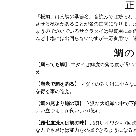
正
「桜鯛」は真鯛の季節名。音読みでは紛らわ
させる模様があることが名の由来になりまし
まうので泳いでいるサクラダイは観賞用に高値
んど市場には出回らないですが一応食用で、
鯛の
【腐っても鯛】
マダイは鮮度の落ち度が遅い
え。
【海老で鯛を釣る】
マダイの釣り餌に小さな
を得る事の喩え。
【鯛の尾より鰯の頭】
立派な大組織の中で下
よい立つようが良いいう喩え。
【鰯七度洗えば鯛の味】
脂臭いイワシも7回
な人でも磨けば能力を発揮できるようになる