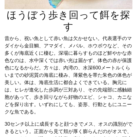
ほうぼう歩き回って餌を探
す
昔から、祝い魚として赤い魚は欠かせない。代表選手のマ
ダイから金目鯛、アマダイ、メバル、ホウボウなど、その
多くが海底近くに棲む。深場に暮らすものほど鮮やかな赤
色なのは、水中深くでは赤い光は届かず、体色の赤が保護
色になるからだ。方々は、内湾の、水深600メートルくら
いまでの砂泥質の海底に棲み、薄紫色を帯た朱色の体色が
美しい。体は、海底生活に都合よくできている。胸元に
は、ヒレが進化した歩調が三対あり、その先端部に感触細
胞があって、歩き回りながら好物のエビ、シャコ、カニな
どを探り出す。いずれにしても、姿形、行動ともにユニー
クな魚である。
30センチ以上に成長すると顔つきでメス、オスの識別がで
きるという。正面から見て頬が厚く膨らんだのがオスで、