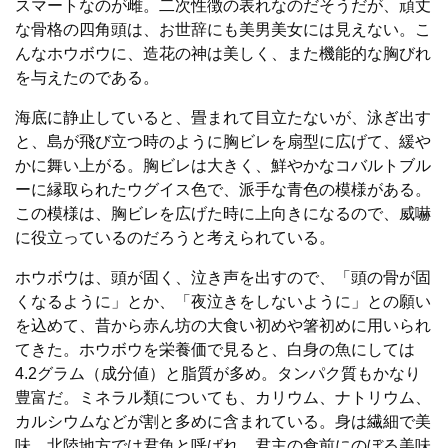
スマートなのが雌。二次性徴の表れなのだそうだが、頑丈
な骨格の四角頭は、お世辞にも美男美女には見えない。こ
んなホウボウに、造花の神は美しく、また機能的な胸びれ
を与えたのである。
海底に静止していると、畳まれて目立たないが、泳ぎ出す
と、島が飛び立つ時のように胸ビレを扇型に広げて、緩や
かに舞い上がる。胸ビレは大きく、鮮やかなコバルトブル
ーに縁取られたウグイス色で、派手な青色の模様がある。
この模様は、胸ビレを広げた時に上向きになるので、威嚇
に役立っているのだろうと考えられている。
ホウボウは、頭が固く、泣き声を出すので、「頭の骨が固
くなるように」とか、「夜泣きをしないように」との願い
を込めて、昔から赤ん坊の大食い初めや箸初めに用いられ
てきた。ホウボウを栄養価で見ると、白身の魚にしては
4.2グラム（成分値）と脂質が多め。タンパク質もかなり
豊富だ。ミネラル類についても、カリウム、ナトリウム、
カルシウムなどが割と多めに含まれている。身は繊細で美
味。北陸地方では君魚と呼ばれ、君主の食前にのぼる美味